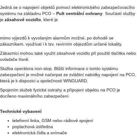
Jedná se o napojení objektů pomocí elektronického zabezpečovacího
systému na základnu PCO –
Pult centrální ochrany
. Součástí služby
je
zásahové vozidlo
, které je
mimo výjezdů k vyvolaným alarmům možné, po dohodě se
zákazníkem, využívat i k tzv. revírním objezdům určené lokality.
Zákazníci mohou také využít zásahové vozidlo při použití tlačítka nebo
ovladače tísně.
Služba operátora non-stop. Bližší informace o tomto systému
zabezpečení je možné načerpat ze zvláštní nabídky napojení na PCO,
která je k dispozici u společnosti WINGUARD.
Spojením služeb fyzické ostrahy a připojení objektu na PCO je
docíleno maximálního zabezpečení.
Technické vybavení
telefonní linka, GSM nebo rádiové spojení
poplachová ústředna
elektronická čidla a snímače