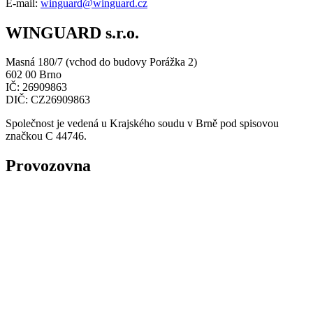
E-mail:
winguard@winguard.cz
WINGUARD s.r.o.
Masná 180/7 (vchod do budovy Porážka 2)
602 00 Brno
IČ: 26909863
DIČ: CZ26909863
Společnost je vedená u Krajského soudu v Brně pod spisovou
značkou C 44746.
Provozovna